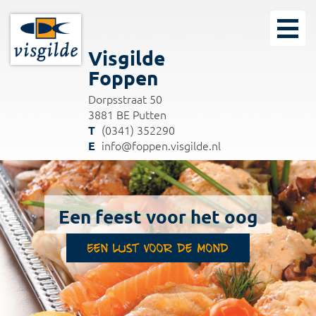
Visgilde
Foppen
Dorpsstraat 50
3881 BE Putten
(0341) 352290
info@foppen.visgilde.nl
Een feest voor het oog
Een lust voor de mond