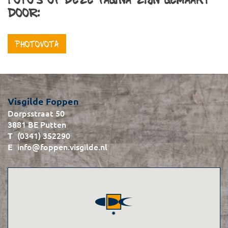
Foto's op deze pagina zijn gemaakt
door:
Photovota
Visgilde Foppen
Dorpsstraat 50
3881 BE Putten
(0341) 352290
info@foppen.visgilde.nl