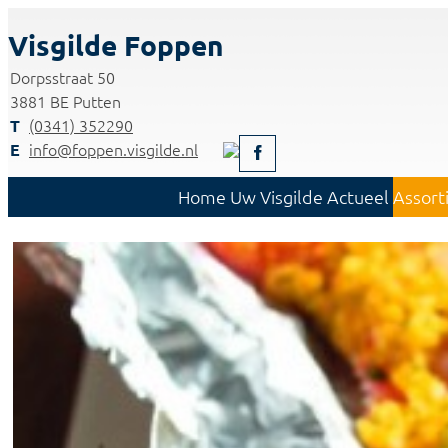
Visgilde Foppen
Dorpsstraat 50
3881 BE Putten
(0341) 352290
info@foppen.visgilde.nl
Home
Uw Visgilde
Actueel
Assort