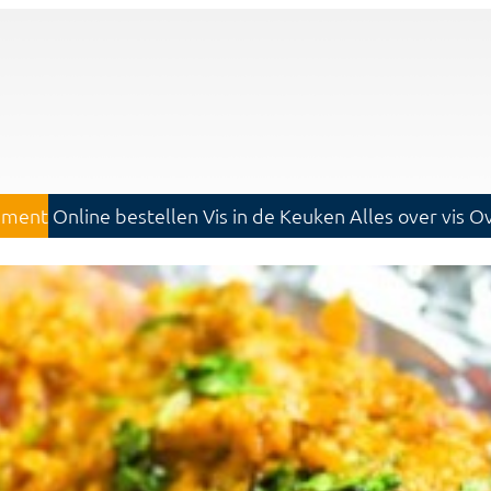
iment
Online bestellen
Vis in de Keuken
Alles over vis
Ov