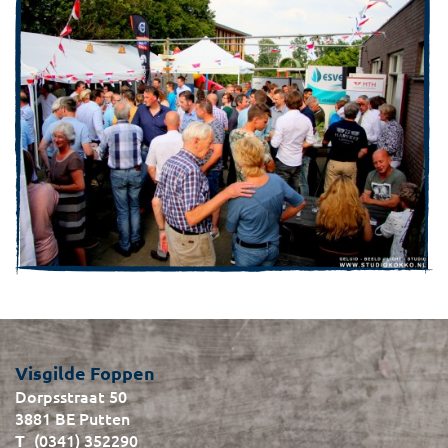
Visgilde Foppen
Dorpsstraat 50
3881 BE Putten
(0341) 352290